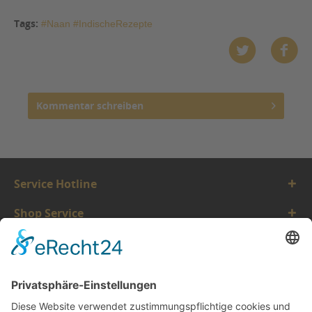
Tags:
#Naan #IndischeRezepte
Kommentar schreiben
Service Hotline
Shop Service
Informationen
Vertrauen