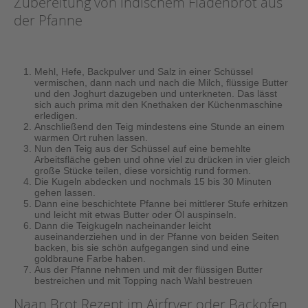
Zubereitung von indischem Fladenbrot aus
der Pfanne
Mehl, Hefe, Backpulver und Salz in einer Schüssel
vermischen, dann nach und nach die Milch, flüssige Butter
und den Joghurt dazugeben und unterkneten. Das lässt
sich auch prima mit den Knethaken der Küchenmaschine
erledigen.
Anschließend den Teig mindestens eine Stunde an einem
warmen Ort ruhen lassen.
Nun den Teig aus der Schüssel auf eine bemehlte
Arbeitsfläche geben und ohne viel zu drücken in vier gleich
große Stücke teilen, diese vorsichtig rund formen.
Die Kugeln abdecken und nochmals 15 bis 30 Minuten
gehen lassen.
Dann eine beschichtete Pfanne bei mittlerer Stufe erhitzen
und leicht mit etwas Butter oder Öl auspinseln.
Dann die Teigkugeln nacheinander leicht
auseinanderziehen und in der Pfanne von beiden Seiten
backen, bis sie schön aufgegangen sind und eine
goldbraune Farbe haben.
Aus der Pfanne nehmen und mit der flüssigen Butter
bestreichen und mit Topping nach Wahl bestreuen
Naan Brot Rezept im Airfryer oder Backofen