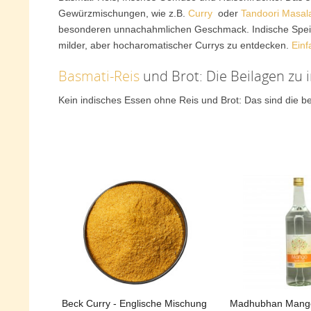
Gewürzmischungen, wie z.B.
Curry
oder
Tandoori Masal
besonderen unnachahmlichen Geschmack. Indische Speisen
milder, aber hocharomatischer Currys zu entdecken.
Einf
Basmati-Reis
und Brot: Die Beilagen zu
Kein indisches Essen ohne Reis und Brot: Das sind die be
Mischung mit einem Wildreis köstlich schmeckt. Chapati,
Brote werden nicht im Ofen gebacken: Chapati und Naan si
Reis online kaufen
bei taguja!
Curry –
Gewürz
oder Gericht?
Curry ist eigentlich kein Gewürz, sondern eine Mischung a
Koriander
Kurkuma (das ergibt auch die schöne gelbe Farbe)
Pfeffer
Chili
Kreuzkümmel
Beck Curry - Englische Mischung
Madhubhan Mango 