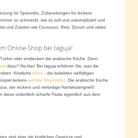
zung für Spareribs, Zubereitungen für leckere
 immer so schmeckt, wie es soll und unkompliziert und
ttel und Zutaten wie Couscous, Reis, Durum und vieles
im Online-Shop bei taguja!
Türkei oder entdecken die arabische Küche. Dann
eis
dazu? Na klar! Bei taguja erfahren Sie, was die
nkten. Köstliche
Meze
- die beliebten vielfältigen
eispiel leckere
gefüllte Weinblätter
. Die arabische Küche
us, der leckere und vielseitige Hartweizengrieß!
 diese ordentlich scharfe Paste eigentlich aus dem
tars sind aber die köstlichen Gewürze und