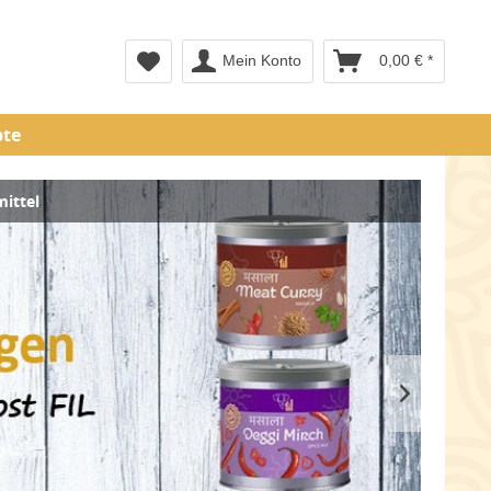
Mein Konto
0,00 € *
pte
mittel