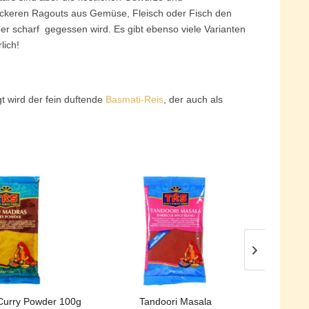
leckeren Ragouts aus Gemüse, Fleisch oder Fisch den
r scharf gegessen wird. Es gibt ebenso viele Varianten
rlich!
t wird der fein duftende
Basmati-Reis
, der auch als
l die zu jedem Essen frisch hergestellt werden. Indische
acken – die etwas gehaltvollere Version also. Feinsten
Curry Powder 100g
Tandoori Masala
Mango 