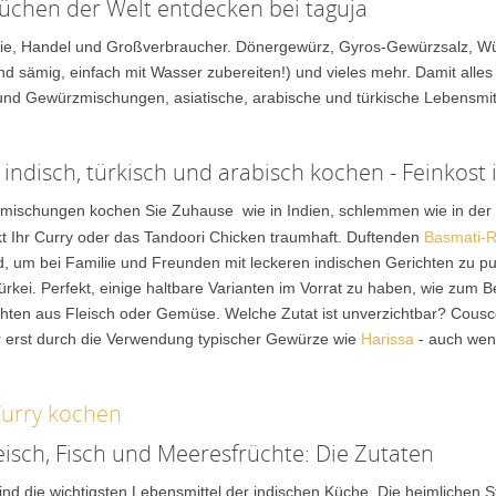
üchen der Welt entdecken bei taguja
ie, Handel und Großverbraucher. Dönergewürz, Gyros-Gewürzsalz, Wür
d sämig, einfach mit Wasser zubereiten!) und vieles mehr. Damit alles
 und Gewürzmischungen, asiatische, arabische und türkische Lebensmi
 indisch, türkisch und arabisch kochen - Feinkost 
ischungen kochen Sie Zuhause wie in Indien, schlemmen wie in der 
 Ihr Curry oder das Tandoori Chicken
traumhaft. Duftenden
Basmati-R
, um bei Familie und Freunden mit leckeren indischen Gerichten zu pu
rkei. Perfekt, einige haltbare Varianten im Vorrat zu haben, wie zum B
chten aus Fleisch oder Gemüse. Welche Zutat ist unverzichtbar? Cousco
r erst durch die Verwendung typischer Gewürze wie
Harissa
- auch wenn
Curry kochen
leisch, Fisch und Meeresfrüchte: Die Zutaten
nd die wichtigsten Lebensmittel der indischen Küche. Die heimlichen S