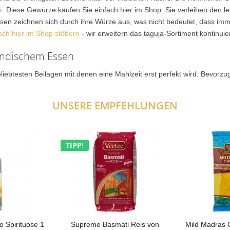
a
. Diese Gewürze kaufen Sie einfach hier im Shop. Sie verleihen den 
 zeichnen sich durch ihre Würze aus, was nicht bedeutet, dass imme
ach hier im Shop stöbern
- wir erweitern das taguja-Sortiment kontinuie
 indischem Essen
liebtesten Beilagen mit denen eine Mahlzeit erst perfekt wird. Bevorzug
 Puri und Naan sind die leckeren Fladenbrote aus Reis- oder Weizenmeh
nd ganz leicht in der Pfanne zuzubereiten, Puri werden In Fett ausgeb
UNSERE EMPFEHLUNGEN
TIPP!
us mindestens 6-10 Zutaten. In fast allen Currys finden sich:
Spirituose 1
Supreme Basmati Reis von
Mild Madras 