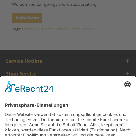
Würzen und zur gelingsicheren Zubereitung.
Mehr lesen
Tags:
Falafel-Mix
,
Falafel-Gewürz
,
Falafel-Rezept
Service Hotline
Shop Service
Informationen
Vertrauen
* Alle Preise inkl. gesetzl. Mehrwertsteuer zzgl.
Versandkosten.