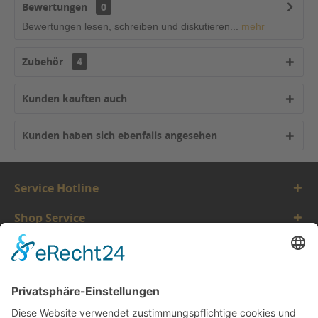
Bewertungen
0
Bewertungen lesen, schreiben und diskutieren...
mehr
Zubehör
4
Kunden kauften auch
Kunden haben sich ebenfalls angesehen
Service Hotline
Shop Service
Informationen
Vertrauen