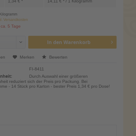
1,34 € *
14,11 € * / 1 Kilogramm
 Kilogramm
gl. Versandkosten
 ca. 5 Tage
In den
Warenkorb
hen
Merken
Bewerten
FI-8411
nheit:
Durch Auswahl einer größeren
eit reduziert sich der Preis pro Packung. Bei
me - 14 Stück pro Karton - bester Preis 1,34 € pro Dose!