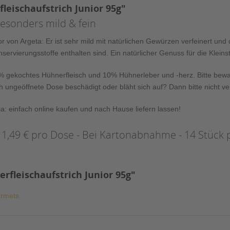
eischaufstrich Junior 95g"
Besonders mild & fein
 von Argeta: Er ist sehr mild mit natürlichen Gewürzen verfeinert und d
ervierungsstoffe enthalten sind. Ein natürlicher Genuss für die Kleins
lt 26% gekochtes Hühnerfleisch und 10% Hühnerleber und -herz. Bitte b
h ungeöffnete Dose beschädigt oder bläht sich auf? Dann bitte nicht v
ja: einfach online kaufen und nach Hause liefern lassen!
 1,49 € pro Dose - Bei Kartonabnahme - 14 Stück p
rfleischaufstrich Junior 95g"
urmets