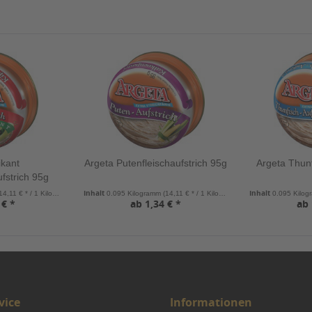
ikant
Argeta Putenfleischaufstrich 95g
Argeta Thunf
fstrich 95g
Inhalt
Inhalt
14,11 € * / 1 Kilogramm)
0.095 Kilogramm
(14,11 € * / 1 Kilogramm)
0.095 Kilo
 € *
ab 1,34 € *
ab 
vice
Informationen