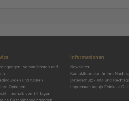
vice
Informationen
edingungen: Versandkosten und
Newsletter
gen
Kontaktformular für Ihre Nachri
edingungen und Kosten
Datenschutz - Info und Rechtsg
Ihre Optionen
Impressum taguja Feinkost-Onl
echt innerhalb von 14 Tagen
meine Geschäftsbedingungen
widerrufen