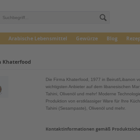
Arabische Lebensmittel
Gewürze
Blog
Reze
n Khaterfood
Die Firma Khaterfood, 1977 in Beirut/Libanon v
wichtigsten Anbieter auf dem libanesischen Mar
Tahini, Olivenöl und mehr! Moderne Technologien
Produktion von erstklassiger Ware für Ihre Küc
Tahini (Sesampaste), Olivenöl und mehr.
Kontaktinformationen gemäß Produktsich