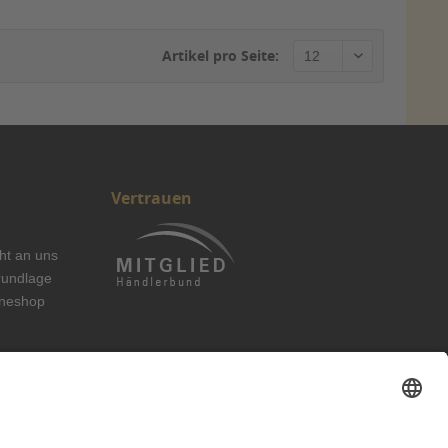
Artikel pro Seite:
Vertrauen
cht an uns
rundlage
ineshop