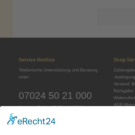
Service Hotline
Shop Ser
Telefonische Unterstützung und Beratung
Zahlungsb
unter:
-bedingun
Versand: B
Rückgabe: 
07024 50 21 000
Widerrufsr
AGB Allge
Montag - Freitag 09:00 - 14:00 Uhr
Vertrag 