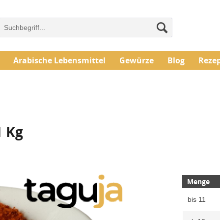
Arabische Lebensmittel
Gewürze
Blog
Reze
1 Kg
Menge
bis
11