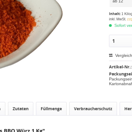
ab
12
Inhalt:
1 Kil
inkl. MwSt.
zz
Sofort ver
Vergleic
Artikel-Nr.:
Packungsei
Packungseinh
Kartonabnah
n
Zutaten
Füllmenge
Verbraucherschutz
Her
s BBQ Würz 1 Kg"