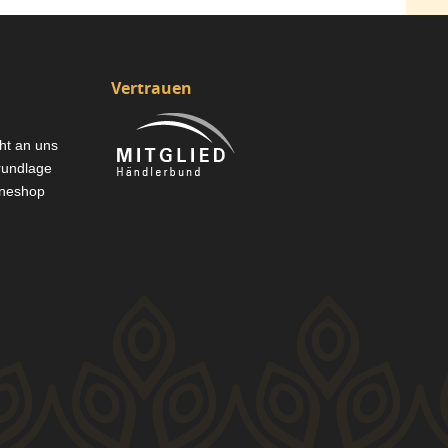
Vertrauen
cht an uns
rundlage
ineshop