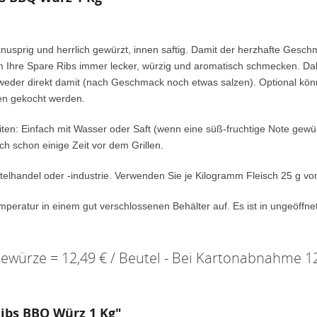
nusprig und herrlich gewürzt, innen saftig. Damit der herzhafte Gesch
m Ihre Spare Ribs immer lecker, würzig und aromatisch schmecken. Dabe
weder direkt damit (nach Geschmack noch etwas salzen). Optional kön
len gekocht werden.
iten: Einfach mit Wasser oder Saft (wenn eine süß-fruchtige Note gewün
h schon einige Zeit vor dem Grillen.
telhandel oder -industrie. Verwenden Sie je Kilogramm Fleisch 25 g 
eratur in einem gut verschlossenen Behälter auf. Es ist in ungeöffn
würze = 12,49 € / Beutel - Bei Kartonabnahme 12 
Ribs BBQ Würz 1 Kg"