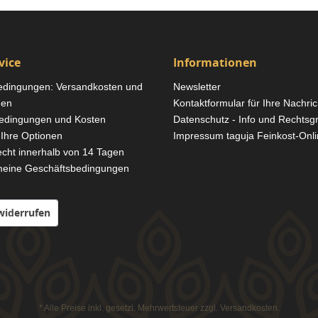
vice
Informationen
edingungen: Versandkosten und
Newsletter
gen
Kontaktformular für Ihre Nachri
edingungen und Kosten
Datenschutz - Info und Rechtsg
Ihre Optionen
Impressum taguja Feinkost-Onl
echt innerhalb von 14 Tagen
meine Geschäftsbedingungen
widerrufen
* Alle Preise inkl. gesetzl. Mehrwertsteuer zzgl.
Versandkosten.