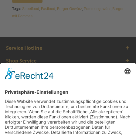
Tags:
Streetfood
,
Fastfood
,
Burger Gewürz
,
Pommesgewürz
,
Burger
mit Pommes
Service Hotline
Shop Service
Informationen
Vertrauen
* Alle Preise inkl. gesetzl. Mehrwertsteuer zzgl.
Versandkosten.