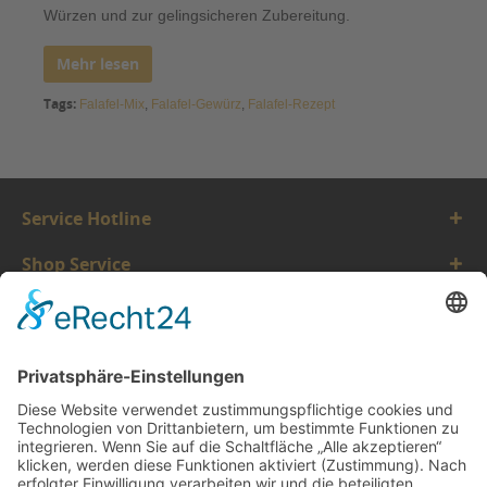
Würzen und zur gelingsicheren Zubereitung.
Mehr lesen
Tags:
Falafel-Mix
,
Falafel-Gewürz
,
Falafel-Rezept
Service Hotline
Shop Service
Informationen
Vertrauen
* Alle Preise inkl. gesetzl. Mehrwertsteuer zzgl.
Versandkosten.